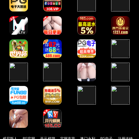
威尼斯人
PG官网
开元棋牌
官网直营
澳门永利
PG电子
注册送钱